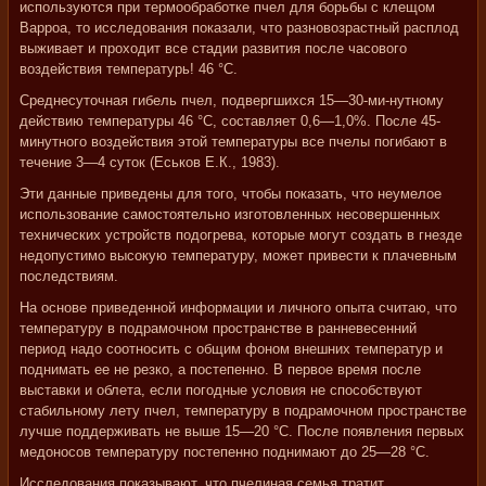
используются при термообработке пчел для борьбы с клещом
Варроа, то исследования показали, что разновозрастный расплод
выживает и проходит все стадии развития после часового
воздействия температурь! 46 °С.
Среднесуточная гибель пчел, подвергшихся 15—30-ми-нутному
действию температуры 46 °С, составляет 0,6—1,0%. После 45-
минутного воздействия этой температуры все пчелы погибают в
течение 3—4 суток (Еськов Е.К., 1983).
Эти данные приведены для того, чтобы показать, что неумелое
использование самостоятельно изготовленных несовершенных
технических устройств подогрева, которые могут создать в гнезде
недопустимо высокую температуру, может привести к плачевным
последствиям.
На основе приведенной информации и личного опыта считаю, что
температуру в подрамочном пространстве в ранневесенний
период надо соотносить с общим фоном внешних температур и
поднимать ее не резко, а постепенно. В первое время после
выставки и облета, если погодные условия не способствуют
стабильному лету пчел, температуру в подрамочном пространстве
лучше поддерживать не выше 15—20 °С. После появления первых
медоносов температуру постепенно поднимают до 25—28 °С.
Исследования показывают, что пчелиная семья тратит