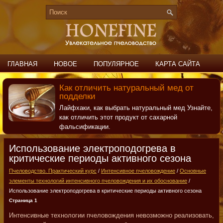
ГЛАВНАЯ
НОВОЕ
ПОПУЛЯРНОЕ
КАРТА САЙТА
ПОИСК
КОНТАКТЫ
Как отличить натуральный мед от
подделки
Лайфхаки, как выбрать натуральный мед Узнайте,
как отличить этот продукт от сахарной
фальсификации.
Использование электроподогрева в
критические периоды активного сезона
Пчеловодство. Практический курс
/
Интенсивное пчеловождение
/
Основные
элементы технологий интенсивного пчеловождения и их обоснование
/
Использование электроподогрева в критические периоды активного сезона
Страница 1
Интенсивные технологии пчеловождения невозможно реализовать,