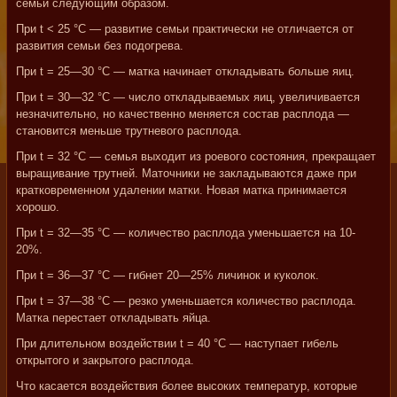
семьи следующим образом.
При t < 25 °С — развитие семьи практически не отличается от
развития семьи без подогрева.
При t = 25—30 °С — матка начинает откладывать больше яиц.
При t = 30—32 °С — число откладываемых яиц, увеличивается
незначительно, но качественно меняется состав расплода —
становится меньше трутневого расплода.
При t = 32 °С — семья выходит из роевого состояния, прекращает
выращивание трутней. Маточники не закладываются даже при
кратковременном удалении матки. Новая матка принимается
хорошо.
При t = 32—35 °С — количество расплода уменьшается на 10-
20%.
При t = 36—37 °С — гибнет 20—25% личинок и куколок.
При t = 37—38 °С — резко уменьшается количество расплода.
Матка перестает откладывать яйца.
При длительном воздействии t = 40 °С — наступает гибель
открытого и закрытого расплода.
Что касается воздействия более высоких температур, которые