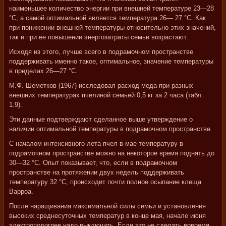
наименьшее количество энергии при внешней температуре 23—28
°С, а самой оптимальной является температура 26— 27 °С. Как
при понижении внешней температуры относительно этих значений,
так и при ее повышении энергозатраты семьи возрастают.
Исходя из этого, лучше всего в подрамочном пространстве
поддерживать именно такое, оптимальное, значение температуры
в пределах 26—27 °С.
М.Ф. Шеметков (1967) исследовал расход меда при разных
внешних температурах пчелиной семьей 0,5 кг за 2 часа (табл.
1.9).
Эти данные подтверждают сделанное выше утверждение о
наличии оптимальной температуры в подрамочном пространстве.
С началом интенсивного лета пчел в мае температуру в
подрамочном пространстве можно на некоторое время поднять до
30—32 °С. Опыт показывает, что, если в подрамочном
пространстве на протяжении двух недель поддерживать
температуру 32 °С, происходит почти полное осыпание клеща
Варроа.
После наращивания максимальной силы семьи и установления
высоких среднесуточных температур в конце мая, начале июня
электроподогрев надо выключить. Если это не сделать вовремя,