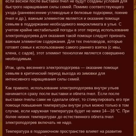
если весной после выставки пчел не будут созданы условия для
быстрого наращивания силы семей. Помимо соответствующего
ухода (ранневесенние углеводные и белковые подкормки, поение
пчел и др.), важным элементом является и оказание помощи
семьям в поддержании необходимого микроклимата в улье. С
учетом крайне нестабильной погоды в этот период использование
электроподогрева для оказания такой помощи следует признать
важным элементом содержания. Для тех пчеловодов, которые
готовят семьи к использованию самого раннего взятка (с ивы,
клена, с садов), этот элемент технологии является совершенно
необходимым.
Итак, цель весеннего электроподогрева — оказание помощи
семьям в критический период выхода из зимовки для
интенсивного наращивания силы семей.
Как правило, использование электроподогрева внутри ульев
начинается сразу после выставки и облета пчел. Если после
выставки пчелы сами не сделали облет, то стимулировать его при
помощи повышения температуры внутри улья можно только в том
случае, если наружная температура будет не ниже 14—16 °С. При
более низких температурах до естественного облета пчел
электроподогрев включать не надо.
Температура в подрамочном пространстве влияет на развитие