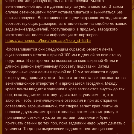
через вентиляционную щель на те же реечки. Высота
вентиляционной щели в данном случае увеличивается. В таком
случае сетки-решетки могут устанавливаться и выниматься без
снятия корпусов. Вентиляционные щели закрываются задвижками
соответствующих размеров, изготовленными наподобие летковых
задвижек-заградителей, поступающих в продажу, заводского
изготовления.
полезная информация от партнеров:
https://warheroes.ru/hero/hero.asp?Hero_id=8315
Изготавливаются они следующим образом: берется лента
оцинкованного железа шириной 100 мм и длиной во всю стенку
подставки. В центре ленты вырезается окно шириной 45 мм и
длиной, равной внутреннему просвету подставки. Затем
продольные края ленты шириной по 12 мм загибаются в одну
сторону под прямым углом. После этого лента накладывается на
вентиляционное отверстие 4 и прибивается гвоздями. Между
краев ленты вводятся задвижки и края загибаются внутрь до тех
пор, пока задвижки не станут двигаться с усилием. Те, кто
захочет, чтобы вентиляционные отверстия и при их открытии
оставались зарешеченными, тот сперва загнет края ленты на
полоски двухмиллиметрового железа, затем вставит рамку с
припаянной сеткой, а уж затем вставит задвижки и будет
пригибать стенки до тех пор, пока задвижки надо будет двигать с
усилием. Тогда при выдвижении задвижек вентиляционное