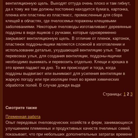
вентиляционную щель. Выходят оттуда очень плохо и там гибнут,
да к тому же там должны постоянно находится бумага, картонка,
пленка или пластины из пластмасс, промасленные для сбора
клещей в областях, где пчелосемьи поражены клещевыми
заболеваниями. Некоторые пчеловоды изготавливают деревянные
поддоны в виде ящиков с ручками, которые одновременно
закрывают вентиляционную щель. В отличие от пленок, картонок,
пластинок поддоны-ящики являются сложной в изготовлении и
использовании деталью, ухудшающей вентиляцию улья. Так при
перевозках улья, для создания вентиляции, поддоны-ящички
необходимо вынимать и перевозить отдельно. Клещи и крошка в
это время падают на дно. То же происходит и тогда, когда
поддоны выдвигают или вынимают для усиления вентиляции в
жаркую погоду или при изоляции пчел во время химических
обработок полей. В случае дождя выдв
Страницы:
1
2
3
Смотрите также
Племенная работа
Опыт передовых пчеловодческих хозяйств и ферм, занимающихся
улучшением племенных и продуктивных качеств пчелиных семей,
показывает, что при небольших дополнительных затратах времени