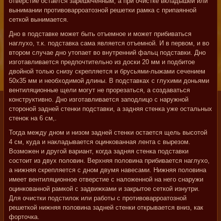
отверстие остается зарешеченным, а при очистке вкладышей или
вынимании противоварроатозной решетки рамка с припаянной
сеткой вынимается.
Дно в подставке может быть отъемное и может прибиваться
наглухо, т.к. подставка сама является отъемной. И в первом, и во
втором случае дно утопает во внутренний фальц подставки. Дно
изготавливается предпочтительно из доски 20 мм и подбитое
двойной толью снизу скрепляется и брусьями-лыжами сечением
50x35 мм и необходимой длины. В подставках с глухими доньями
вентиляционные щели могут не прорезаться, а создаваться
конструктивно. Дно изготавливается заподлицо с наружной
стороной задней стенки подставки, а задняя стенка уже остальных
стенок на 6 см,.
Тогда между дном и низом задней стенки остается щель высотой
4 см, куда и накладывается оцинкованная лента с вырезом.
Возможен и другой вариант, когда задняя стенка подставки
состоит из двух половин. Верхняя половина прибивается наглухо,
а нижняя скрепляется с дном двумя навесами. Нижняя половина
имеет вентиляционное отверстие с наложенной на него снаружи
оцинкованной рамкой с задвижками и закрытое сеткой изнутри.
Для очистки подстилок или работы с противоварроатозной
решеткой нижняя половина задней стенки открывается вниз, как
форточка.