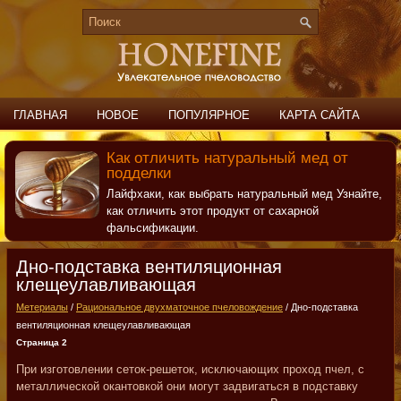
ГЛАВНАЯ
НОВОЕ
ПОПУЛЯРНОЕ
КАРТА САЙТА
ПОИСК
КОНТАКТЫ
Как отличить натуральный мед от
подделки
Лайфхаки, как выбрать натуральный мед Узнайте,
как отличить этот продукт от сахарной
фальсификации.
Дно-подставка вентиляционная
клещеулавливающая
Метериалы
/
Рациональное двухматочное пчеловождение
/ Дно-подставка
вентиляционная клещеулавливающая
Страница 2
При изготовлении сеток-решеток, исключающих проход пчел, с
металлической окантовкой они могут задвигаться в подставку