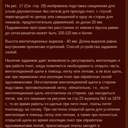
На рис. 17 (См. стр. 29) изображена подставка секционная для
ульев двухматочных без летков для прохода пчел, с глухой
перегородкой по центру или смещенной в одну из сторон для
лежаков, предпочтительно деревянной, из доски 20 мм.
Подрамочное пространство расстояние от нижнего бруска рамки
до сетки-решетки может быть 100-120 мм и более.
Высота вентиляционных вырезов - 40 мм. Длина вырезов равна
внутренним просветам отделений. Способ устройства задвижек
любой.
Наличие задвижек дает возможность регулировать вентиляцию и
при работе пчел, когда появляется необходимость открыть часть
вентиляционной щели в помощь летку или леткам, а не всю щель,
как при перевозках или изоляции пчел при обработках полей
ядохимикатами. Изготовление вентиляционной щели в стороне
подставки, противоположной летку, обязательно, т.к., если
вентиляционная щель изготовлена на стороне, где находиться
леток, как это показано на рисунке на стр.23 журнала №3 за 1979
г., то во время работы со щелью при лете пчел, пчелы летят
пчеловоду на голову. При частично открытой щели для усиления
вентиляции в помощь летку или леткам, а также при полностью
открытой щели во время изоляции пчел при обработках
ядохимикатами полей, прилетающие пчелы заходят в