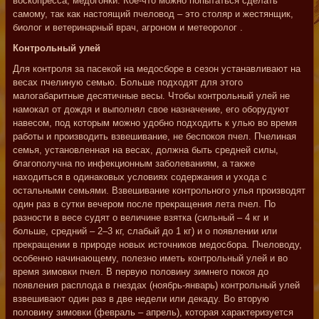
воскопресса, медогонки. Кое-что можно попытаться сделать
самому, так как настоящий пчеловод – это столяр и жестянщик,
биолог и ветеринарный врач, агроном и метеоролог .
Контрольный улей
Для контроля за пасекой на медосборе в сезон устанавливают на
весах пчелиную семью. Больше подходят для этого
малогабаритные десятичные весы. Чтобы контрольный улей не
намокал от дождя и выполнял свое назначение, его оборудуют
навесом, под которым можно удобно подходить к улью во время
работы и производить взвешивание, не беспокоя пчел. Пчелиная
семья, установленная на весах, должна быть средней силы,
благополучна по инфекционным заболеваниям, а также
находиться в одинаковых условиях содержания и ухода с
остальными семьями. Взвешивание контрольного улья производят
один раз в сутки вечером после прекращения лета пчел. По
разности в весе судят о величине взятка (сильный – 4 кг и
больше, средний – 2–3 кг, слабый до 1 кг) и о появлении или
прекращении в природе новых источников медосбора. Пчеловоду,
особенно начинающему, полезно иметь контрольный улей и во
время зимовки пчел. В первую половину зимнего покоя до
появления расплода в гнездах (ноябрь-январь) контрольный улей
взвешивают один раз в две недели или декаду. Во вторую
половину зимовки (февраль – апрель), которая характеризуется