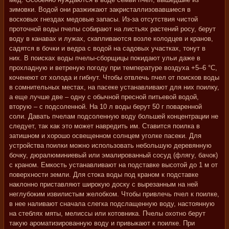
зимовки. Водой они разжижают закристаллизовавшиеся в
восковых гнездах медовые запасы. Из-за отсутствия чистой
проточной воды пчелы собирают на листьях растений росу, берут
воду в канавах и лужах, скапливаются возле колодцев и кранов,
садятся в бочки и ведра с водой на садовых участках, тонут в
них. В поисках воды пчелы-сборщицы покидают ульи даже в
прохладную и ветреную погоду при температуре воздуха +5–6 °C,
коченеют от холода и гибнут. Чтобы отвлечь пчел от поисков воды
в сомнительных местах, на пасеке устанавливают для них поилку,
а еще лучше две – одну с обычной пресной питьевой водой,
вторую – с подсоленной. На 10 л воды берут 50 г поваренной
соли. Давать пчелам подсоленную воду большей концентрации не
следует, так как это может навредить им. Ставится поилка в
затишном и хорошо освещенном солнцем уголке пасеки. Для
устройства поилки можно использовать небольшую деревянную
бочку, дюралюминиевый или эмалированный сосуд (флягу, бачок)
с краном. Емкость устанавливают на подставке высотой до 1 м от
поверхности земли. Для стока воды под краном к подставке
наклонно приставляют широкую доску с вырезанным на ней
неглубоким извилистым желобком. Чтобы привлечь пчел к поилке,
в нее наливают сначала слегка подслащенную воду, настоянную
на стеблях мяты, мелиссы или котовника. Пчелы охотно берут
такую ароматизированную воду и привыкают к поилке. При