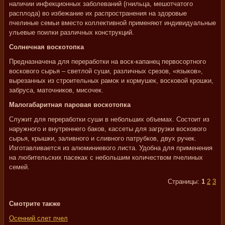
наличии инфекционных заболеваний (гнильца, мешотчатого
расплода) во избежание их распространения на здоровые
пчелиные семьи вместо коллективной применяют индивидуальные
ульевые поилки различных конструкций.
Солнечная воскотопка
Предназначена для переработки на воск-капанец первосортного
воскового сырья – светлой суши, различных срезов, «языков»,
вырезанных из строительных рамок и кормушек, восковой крошки,
забруса, маточников, мисочек.
Малогабаритная паровая воскотопка
Служит для переработки суши в небольших объемах. Состоит из
наружного и внутреннего баков, кассеты для загрузки воскового
сырья, крышки, заливного и сливного патрубков, двух ручек.
Изготавливается из алюминиевого листа. Удобна для применения
на любительских пасеках с небольшим количеством пчелиных
семей.
Страницы:
1
2
3
Смотрите также
Осенний слет пчел