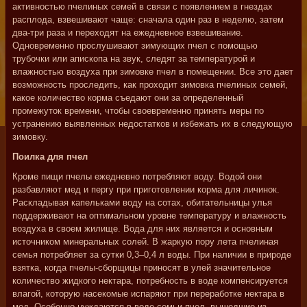
активностью пчелиных семей в связи с появлением в гнездах
расплода, взвешивают чаще: сначала один раз в неделю, затем
два-три раза и переходят на ежедневное взвешивание.
Одновременно прослушивают зимующих пчел с помощью
трубочки или апископа на звук, следят за температурой и
влажностью воздуха при зимовке пчел в помещении. Все это дает
возможность проследить, как проходит зимовка пчелиных семей,
какое количество корма съедают они за определенный
промежуток времени, чтобы своевременно принять меры по
устранению выявленных недостатков и избежать их в следующую
зимовку.
Поилка для пчел
Кроме пищи пчелы ежедневно потребляют воду. Водой они
разбавляют мед и пергу при приготовлении корма для личинок.
Раскладывая капельками воду на сотах, обитательницы улья
поддерживают на оптимальном уровне температуру и влажность
воздуха в своем жилище. Вода для них является и основным
источником минеральных солей. В жаркую пору лета пчелиная
семья потребляет за сутки 0,3–0,4 л воды. При наличии в природе
взятка, когда пчелы-сборщицы приносят в улей значительное
количество жидкого нектара, потребность в воде компенсируется
влагой, которую насекомые испаряют при переработке нектара в
мед. Особенно нуждаются в воде семьи пчел, вышедшие из