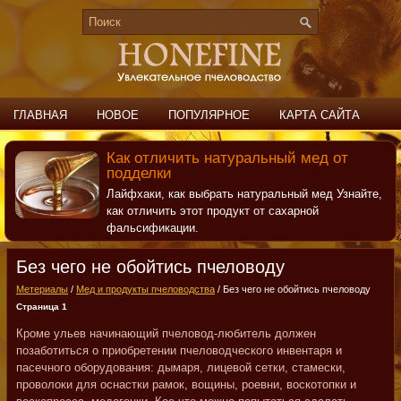
ГЛАВНАЯ
НОВОЕ
ПОПУЛЯРНОЕ
КАРТА САЙТА
ПОИСК
КОНТАКТЫ
Как отличить натуральный мед от
подделки
Лайфхаки, как выбрать натуральный мед Узнайте,
как отличить этот продукт от сахарной
фальсификации.
Без чего не обойтись пчеловоду
Метериалы
/
Мед и продукты пчеловодства
/ Без чего не обойтись пчеловоду
Страница 1
Кроме ульев начинающий пчеловод-любитель должен
позаботиться о приобретении пчеловодческого инвентаря и
пасечного оборудования: дымаря, лицевой сетки, стамески,
проволоки для оснастки рамок, вощины, роевни, воскотопки и