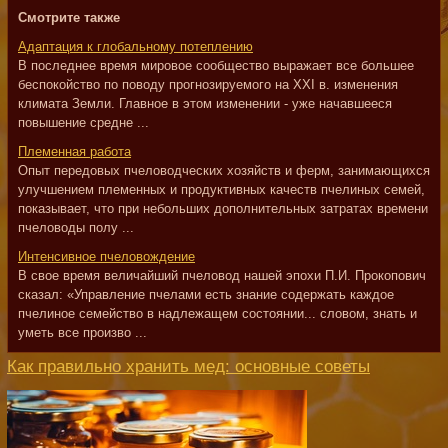
Смотрите также
Адаптация к глобальному потеплению
В последнее время мировое сообщество выражает все большее
беспокойство по поводу прогнозируемого на XXI в. изменения
климата Земли. Главное в этом изменении - уже начавшееся
повышение средне ...
Племенная работа
Опыт передовых пчеловодческих хозяйств и ферм, занимающихся
улучшением племенных и продуктивных качеств пчелиных семей,
показывает, что при небольших дополнительных затратах времени
пчеловоды полу ...
Интенсивное пчеловождение
В свое время величайший пчеловод нашей эпохи П.И. Прокопович
сказал: «Управление пчелами есть знание содержать каждое
пчелиное семейство в надлежащем состоянии... словом, знать и
уметь все произво ...
Как правильно хранить мед: основные советы