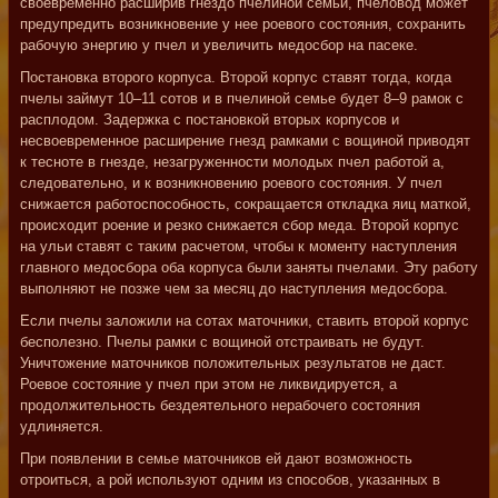
своевременно расширив гнездо пчелиной семьи, пчеловод может
предупредить возникновение у нее роевого состояния, сохранить
рабочую энергию у пчел и увеличить медосбор на пасеке.
Постановка второго корпуса. Второй корпус ставят тогда, когда
пчелы займут 10–11 сотов и в пчелиной семье будет 8–9 рамок с
расплодом. Задержка с постановкой вторых корпусов и
несвоевременное расширение гнезд рамками с вощиной приводят
к тесноте в гнезде, незагруженности молодых пчел работой а,
следовательно, и к возникновению роевого состояния. У пчел
снижается работоспособность, сокращается откладка яиц маткой,
происходит роение и резко снижается сбор меда. Второй корпус
на ульи ставят с таким расчетом, чтобы к моменту наступления
главного медосбора оба корпуса были заняты пчелами. Эту работу
выполняют не позже чем за месяц до наступления медосбора.
Если пчелы заложили на сотах маточники, ставить второй корпус
бесполезно. Пчелы рамки с вощиной отстраивать не будут.
Уничтожение маточников положительных результатов не даст.
Роевое состояние у пчел при этом не ликвидируется, а
продолжительность бездеятельного нерабочего состояния
удлиняется.
При появлении в семье маточников ей дают возможность
отроиться, а рой используют одним из способов, указанных в