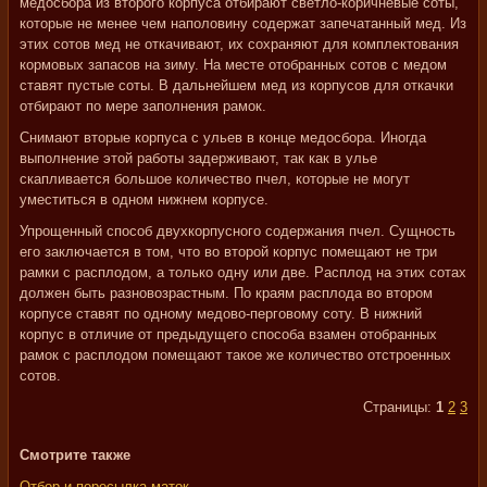
медосбора из второго корпуса отбирают светло-коричневые соты,
которые не менее чем наполовину содержат запечатанный мед. Из
этих сотов мед не откачивают, их сохраняют для комплектования
кормовых запасов на зиму. На месте отобранных сотов с медом
ставят пустые соты. В дальнейшем мед из корпусов для откачки
отбирают по мере заполнения рамок.
Снимают вторые корпуса с ульев в конце медосбора. Иногда
выполнение этой работы задерживают, так как в улье
скапливается большое количество пчел, которые не могут
уместиться в одном нижнем корпусе.
Упрощенный способ двухкорпусного содержания пчел. Сущность
его заключается в том, что во второй корпус помещают не три
рамки с расплодом, а только одну или две. Расплод на этих сотах
должен быть разновозрастным. По краям расплода во втором
корпусе ставят по одному медово-перговому соту. В нижний
корпус в отличие от предыдущего способа взамен отобранных
рамок с расплодом помещают такое же количество отстроенных
сотов.
Страницы:
1
2
3
Смотрите также
Отбор и пересылка маток