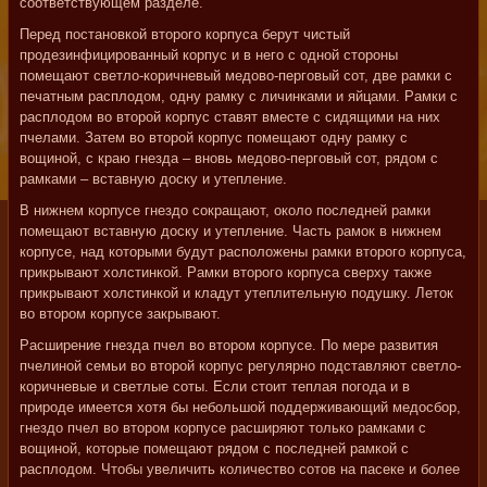
соответствующем разделе.
Перед постановкой второго корпуса берут чистый
продезинфицированный корпус и в него с одной стороны
помещают светло-коричневый медово-перговый сот, две рамки с
печатным расплодом, одну рамку с личинками и яйцами. Рамки с
расплодом во второй корпус ставят вместе с сидящими на них
пчелами. Затем во второй корпус помещают одну рамку с
вощиной, с краю гнезда – вновь медово-перговый сот, рядом с
рамками – вставную доску и утепление.
В нижнем корпусе гнездо сокращают, около последней рамки
помещают вставную доску и утепление. Часть рамок в нижнем
корпусе, над которыми будут расположены рамки второго корпуса,
прикрывают холстинкой. Рамки второго корпуса сверху также
прикрывают холстинкой и кладут утеплительную подушку. Леток
во втором корпусе закрывают.
Расширение гнезда пчел во втором корпусе. По мере развития
пчелиной семьи во второй корпус регулярно подставляют светло-
коричневые и светлые соты. Если стоит теплая погода и в
природе имеется хотя бы небольшой поддерживающий медосбор,
гнездо пчел во втором корпусе расширяют только рамками с
вощиной, которые помещают рядом с последней рамкой с
расплодом. Чтобы увеличить количество сотов на пасеке и более