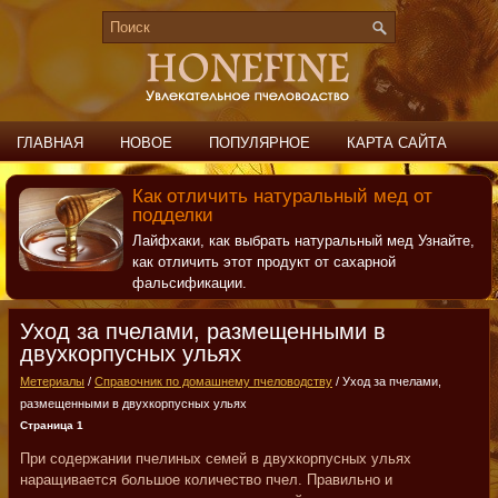
ГЛАВНАЯ
НОВОЕ
ПОПУЛЯРНОЕ
КАРТА САЙТА
ПОИСК
КОНТАКТЫ
Как отличить натуральный мед от
подделки
Лайфхаки, как выбрать натуральный мед Узнайте,
как отличить этот продукт от сахарной
фальсификации.
Уход за пчелами, размещенными в
двухкорпусных ульях
Метериалы
/
Справочник по домашнему пчеловодству
/ Уход за пчелами,
размещенными в двухкорпусных ульях
Страница 1
При содержании пчелиных семей в двухкорпусных ульях
наращивается большое количество пчел. Правильно и