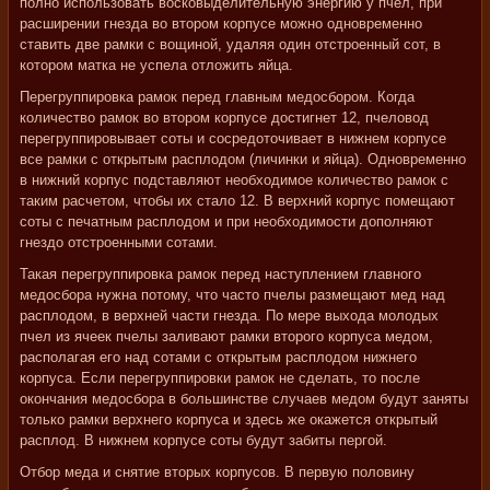
полно использовать восковыделительную энергию у пчел, при
расширении гнезда во втором корпусе можно одновременно
ставить две рамки с вощиной, удаляя один отстроенный сот, в
котором матка не успела отложить яйца.
Перегруппировка рамок перед главным медосбором. Когда
количество рамок во втором корпусе достигнет 12, пчеловод
перегруппировывает соты и сосредоточивает в нижнем корпусе
все рамки с открытым расплодом (личинки и яйца). Одновременно
в нижний корпус подставляют необходимое количество рамок с
таким расчетом, чтобы их стало 12. В верхний корпус помещают
соты с печатным расплодом и при необходимости дополняют
гнездо отстроенными сотами.
Такая перегруппировка рамок перед наступлением главного
медосбора нужна потому, что часто пчелы размещают мед над
расплодом, в верхней части гнезда. По мере выхода молодых
пчел из ячеек пчелы заливают рамки второго корпуса медом,
располагая его над сотами с открытым расплодом нижнего
корпуса. Если перегруппировки рамок не сделать, то после
окончания медосбора в большинстве случаев медом будут заняты
только рамки верхнего корпуса и здесь же окажется открытый
расплод. В нижнем корпусе соты будут забиты пергой.
Отбор меда и снятие вторых корпусов. В первую половину