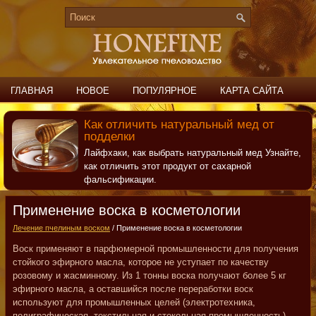
ГЛАВНАЯ
НОВОЕ
ПОПУЛЯРНОЕ
КАРТА САЙТА
ПОИСК
КОНТАКТЫ
Как отличить натуральный мед от
подделки
Лайфхаки, как выбрать натуральный мед Узнайте,
как отличить этот продукт от сахарной
фальсификации.
Применение воска в косметологии
Лечение пчелиным воском
/ Применение воска в косметологии
Воск применяют в парфюмерной промышленности для получения
стойкого эфирного масла, которое не уступает по качеству
розовому и жасминному. Из 1 тонны воска получают более 5 кг
эфирного масла, а оставшийся после переработки воск
используют для промышленных целей (электротехника,
полиграфическая, текстильная и стекольная промышленность).