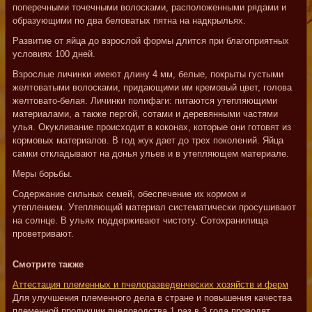
поперечными точечными волосками, расположенными рядами и
образующими по два беловатых пятна на надкрыльях.
Развитие от яйца до взрослой формы длится при благоприятных
условиях 100 дней.
Взрослые личинки имеют длину 4 мм, белые, покрыты густыми
желтоватыми волосками, придающими им кремовый цвет, голова
желтовато-белая. Личинки полифаги: питаются утепляющими
материалами, а также пергой, сотами и деревянными частями
улья. Окукливание происходит в коконах, которые они готовят из
кормовых материалов. В год жук дает до трех поколений. Яйца
самки откладывают на донья ульев и в утепляющем материале.
Меры борьбы.
Содержание сильных семей, обеспечение их кормом и
утеплением. Утепляющий материал систематически просушивают
на солнце. В ульях поддерживают чистоту. Сотохранилища
проветривают.
Смотрите также
Аттестация племенных и пчелоразведенческих хозяйств и ферм
Для улучшения племенного дела в стране и повышения качества
племенной продукции пчеловодства 1 раз в 3 года проводят