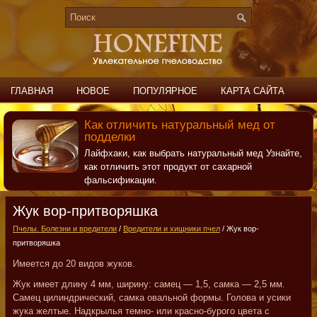
ГЛАВНАЯ
НОВОЕ
ПОПУЛЯРНОЕ
КАРТА САЙТА
ПОИСК
КОНТАКТЫ
Как отличить натуральный мед от
подделки
Лайфхаки, как выбрать натуральный мед Узнайте,
как отличить этот продукт от сахарной
фальсификации.
Жук вор-притворяшка
Пчелы. Болезни и вредители
/
Вредители и хищники пчел
/ Жук вор-
притворяшка
Имеется до 20 видов жуков.
Жук имеет длину 4 мм, ширину: самец — 1,5, самка — 2,5 мм.
Самец цилиндрический, самка овальной формы. Голова и усики
жука желтые. Надкрылья темно- или красно-бурого цвета с