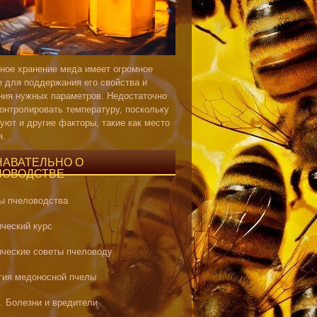
ное хранение меда имеет огромное
е для поддержания его свойства и
ния нужных параметров. Недостаточно
контролировать температуру, поскольку
уют и другие факторы, такие как место
я.
НАВАТЕЛЬНО О
ЛОВОДСТВЕ
ы пчеловодства
ический курс
ические советы пчеловоду
гия медоносной пчелы
. Болезни и вредители