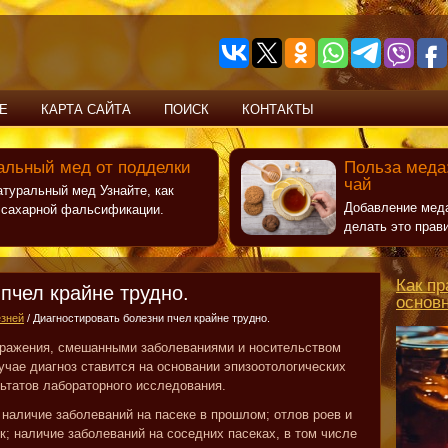
Е
КАРТА САЙТА
ПОИСК
КОНТАКТЫ
альный мед от подделки
Польза меда:
чай
атуральный мед Узнайте, как
Добавление меда
т сахарной фальсификации.
делать это прав
Как пр
пчел крайне трудно.
основ
езней
/ Диагностировать болезни пчел крайне трудно.
поражения, смешанными заболеваниями и носительством
учае диагноз ставится на основании эпизоотологических
льтатов лабораторного исследования.
наличие заболеваний на пасеке в прошлом; отлов роев и
к; наличие заболеваний на соседних пасеках, в том числе