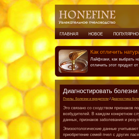
ГЛАВНАЯ
НОВОЕ
ПОПУЛЯРНО
Как отличить натур
Лайфхаки, как выбрать н
отличить этот продукт о
Диагностировать болезни 
Пчелы. Болезни и вредители
/
Диагностика бол
Это связано со сходством признаков 
возбудителей. В каждом конкретном сл
данных, признаков заболевания и резу
Эпизоотологические данные учитывают 
приобретение семей пчел с других пасе