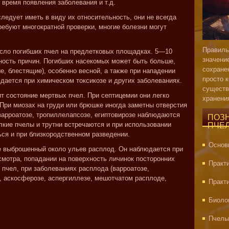
 время появления заболевания и т.д.
ледует иметь в виду их относительность, они не всегда
ебуют многократной проверки, многие болезни могут
Правиль
исло погибших пчел на предлетковых площадках. 5—10
значени
ность причин. Погибших насекомых может быть больше,
сохране
е, блестящие), особенно весной, а также при нападении
просто 
дается при химическом токсикозе и других заболеваниях.
существ
т состояние мертвых пчел. При септицемии они легко
хранени
 При миозах на груди или брюшке иногда заметны отверстия
арроатозе, тропиллелапсозе, египтовирозе наблюдаются
ПОЗ
лкие пчелы и трутни встречаются и при использовании
ПЧЕ
ься и при близкородственном разведении.
Основ
е выброшенный около ульев расплод. Он наблюдается при
мотра, попадании на поверхность личинок посторонних
Практ
 пчел, при заболеваниях расплода (варроатозе,
, аскосферозе, аспергиллезе, мешотчатом расплоде,
Практ
Биоло
Пчелы