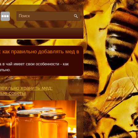
 как правильно добавлять мед в
 в чай имеет свои особенности - как
ильно.
авильно хранить мед:
ные советы