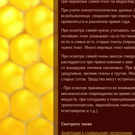
при перевозке семей пчел на медосбор;
При учете эпизоотологических данных с
всеобъемлющи, сведения при опросе тр
проявляться в различное время года.
При осмотре семей нужно учитывать ч
погибших пчел указывают на естествен
если в семье есть старые пчелы (черны
чужих пчел. Много мертвых пчел наблю
При осмотре семей очень многое говори
распадаются при прикосновении к ним.
от вышедших личинок насекомых. При в
уродливые, мелкие пчелы и трутни. Ме
старых сотов. Уродства могут встречат
- При осмотре принимается во внимани
механическом повреждении во время ос
веществ, при голодании и перегревании
тропиллелапсозе, европейском гнильце
египтовирозе и т.д.).
Смотрите также
Адаптация к глобальному потеплению