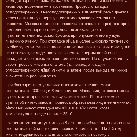
Оплодотворенные яйца матка откладывает в пчелиные ячейки, а
неоплодотворенные — в трутневые. Процесс откладки
оплодотворенных и неоплодотворенных яиц маткой регулируется
через центральную нервную систему функцией семенного
насосика. Мышцы семенного насосика сокращаются рефлекторно
под влиянием нервного импульса, возникающего в
чувствительных волосках брюшка при опускании его в узкую
пчелиную ячейку. При откладке яйца в более широкую трутневую
ячейку чувствительные волоски не испытывают сжатия и импульс
не возникает, вследствие чего капелька спермы на яйцо не
попадает и оно выходит неоплодотворенным. Не случайно пчелы
строят роевые мисочки сначала (на период откладки
оплодотворенного яйца) узкими, а затем (после выхода личинки)
значительно расширяют их.
При благоприятных условиях высококачественная матка
откладывает 2000 яиц и более в сутки. Масса яиц, отложенных за
сутки, может превысить массу самой матки. Из этого можно
судить об интенсивности процесса образования яиц в ее яичниках.
Матки начинают откладывать яйца в ячейки сота, когда
температура в гнезде не ниже 32° С.
Пчелиные матки могут жить до 8 лет, но наиболее интенсивно они
откладывают яйца в течение первых 2 полных лет. На 3-й год
жизни плодовитость значительно снижается, поэтому в