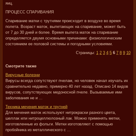
яиц.
ПРОЦЕСС СПАРИВАНИЯ
Спаривание матки с трутнями происходит в воздухе во время
полета. Возраст маток, вылетающих на спаривание, может быть
от 7 до 30 дней и более. Время вылета маток на спаривание
определяется двумя основными причинами: физиологическим
состоянием ее половой системы и погодными условиями.
Страницы:
1
2
3
4
5
6
7
8
9
10
Смотрите также
Вирусные болезни
Вирусы всегда сопутствуют пчелам, но человек начал изучать их
сравнительно недавно, примерно 40 лет назад. Описано 14 видов
вирусов, сопутствующих медоносной пчеле. Вызываемые ими
заболевания не и ...
Техника мечения маток и трутней
Для мечения маток используют нитрокраски разного цвета,
шеллак или нитроцеллюлозный лак. Можно применять метки,
изготовленные из фольги. Метки изготовляют с помощью
пробойника из металлического с ...