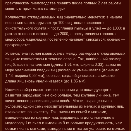
практическом пчеловодстве принято после полных 2 лет работы
менять старых маток на молодых.
Количество откладываемых яиц значительно меняется: в начале
весны матка откладывает до 100 яиц; после весеннего
очистительного облета и поступления пыльцы в улей — до 1000; в
разгар активного сезона — до 2000; с наступлением главного
медосбора яйцекладка постепенно начинает снижаться; осенью —
прекращается.
Установлена тесная взаимосвязь между размером откладываемых
яиц и их количеством в течение сезона. Так, наибольший размер
яиц бывает в начале мая (длина 1,61 мм, ширина 0,33); затем по
мере увеличения кладки яиц размер их уменьшается (длина до
1,43, ширина 0,32 мм); осенью, когда яйценоскость снижается,
длина яиц вновь увеличивается (до 1,85 мм).
Величина яйца имеет важное значение для последующего
развития зародыша: чем оно больше, тем крупнее личинка, тем
качественнее развивающаяся особь. Матки, выращенные в
условиях одной семьи-воспитательницы из мелких и крупных яиц,
отличаются по качеству. Так, пчелы из семей с матками,
выведенными из крупных яиц, выращивали дополнительно к
медосбору I кг пчел и имели на 9 кг больше продуктивность, чем
семьи пчел с матками, выведенными в тех же условиях из мелких