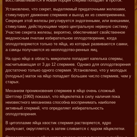
восстанавливается и новая порция спермы попадает в проток.
Установлено, что секрет, выделяемый придаточными железами,
стимулирует движение спермиев и выход их из семяприемника.
Секреция этой железы регулируется эндогенными, или внешними,
стимулами, действующими через центральную нервную систему.
Участие секрета железы, вероятно, обеспечивает свойственное
медоносным пчелам избирательное оплодотворение, когда
оплодотворяются только те яйца, из которых развиваются самки,
а самцы получаются из неоплодотво-ренных яиц.
На одно яйцо в область микропиле попадает капелька спермы,
насчитывающая от 3 до 12 спермиев. Однако для оплодотворения
достаточно только одного спермия. Установлено, что у молодых
(плодных) маток на яйцо попадает большее число спермиев, чем у
старых.
Механизм проникновения спермиев в яйцо очень сложный.
Шеттлер (1960) показал, что яйцеклетка в силу наличия пока
неизвестного механизма способна воспринимать наиболее
активный спермий, что определяет избирательность
оплодотворения.
В цитоплазме яйца хвостик спермия растворяется, ядро
разбухает, округляется, а затем сливается с ядром яйцеклетки.