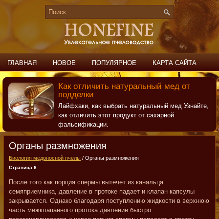
ГЛАВНАЯ
НОВОЕ
ПОПУЛЯРНОЕ
КАРТА САЙТА
ПОИСК
КОНТАКТЫ
Как отличить натуральный мед от
подделки
Лайфхаки, как выбрать натуральный мед Узнайте,
как отличить этот продукт от сахарной
фальсификации.
Органы размножения
Биология медоносной пчелы
/ Органы размножения
Страница 6
После того как порция спермы вытечет из канальца
семяприемника, давление в протоке падает и клапан капсулы
закрывается. Однако благодаря поступлению жидкости в верхнюю
часть межклапанного протока давление быстро