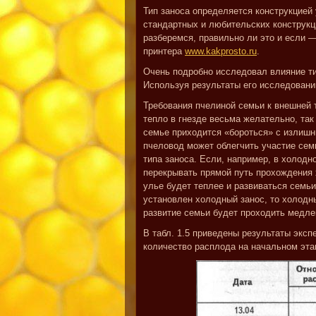
Тип заноса определяется конструкцией
стандартных и любительских конструкц
разберемся, правильно ли это и если —
принтера
www.kakprosto.ru
.
Очень подробно исследовал влияние ти
Используя результаты его исследований
Требования пчелиной семьи к внешней 
тепло в гнезде весьма желательно, так
семье приходится «бороться» с излиш
пчеловод может облегчить участие сем
типа заноса. Если, например, в холодн
перекрывать прямой путь прохождения х
улье будет теплее и развиваться семьи
установлен холодный занос, то холодны
развитие семьи будет проходить медле
В табл. 1.5 приведены результаты эксп
количество расплода на начальном этап