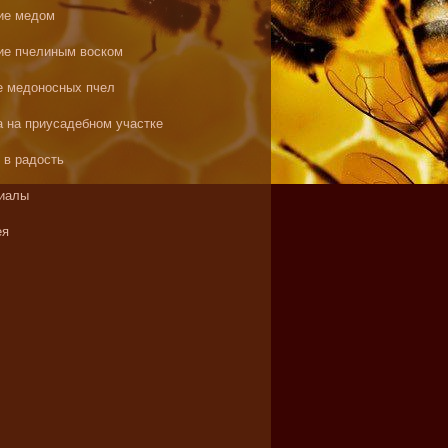
ие медом
ие пчелиным воском
е медоносных пчел
а на приусадебном участке
 в радость
иалы
ея