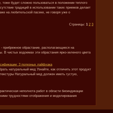
ве, тоже будет сложно пользоваться в положении теплого
тсутствие традиций в использовании таких приемов делает
же на любительской пасеке, не говоря уже о
Страницы:
1
2
3
 - прибрежное обрастание, располагающиеся на
ы. В чистых водоемах эти обрастания ярко-зеленого цвета
ьсификации: 3 полезных лайфхака
брать натуральный мед Узнайте, как отличить этот продукт
 текстуры Натуральный мед должен иметь густую,
рактическая неполнота работ в области биоиндикации
скими трудностями отображения и моделирования