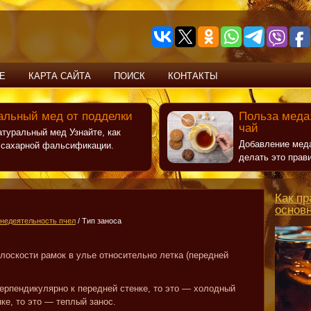
Е
КАРТА САЙТА
ПОИСК
КОНТАКТЫ
альный мед от подделки
Польза меда:
чай
атуральный мед Узнайте, как
Добавление меда
т сахарной фальсификации.
делать это прав
Как пр
основ
недеятельность пчел
/ Тип заноса
лоскости рамок в улье относительно летка (передней
ерпендикулярно к передней стенке, то это — холодный
ке, то это — теплый занос.