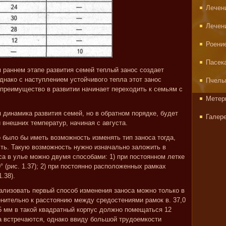
Лечен
Лечен
Роени
Пасек
м раннем этапе развития семей теплый занос создает
днако с наступлением устойчивого тепла этот занос
Пчелы
 преимущество в развитии начинает переходить к семьям с
Метер
 динамика развития семей, но в обратном порядке, будет
Галер
 внешних температур, начиная с августа.
 было бы иметь возможность изменять тип заноса тогда,
сть. Такую возможность нужно изначально заложить в
са в улье можно двумя способами: 1) при постоянном летке
° (рис. 1.37); 2) при постоянно расположенных рамках
.38).
еализовать первый способ изменения заноса можно только в
нительно к расстоянию между средостениями рамок в. 37,0
35 мм в такой квадратный корпус должно помещаться 12
ка встречаются, однако ввиду большой трудоемкости