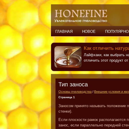
ГЛАВНАЯ
НОВОЕ
ПОПУЛЯРНО
Как отличить натур
Лайфхаки, как выбрать н
отличить этот продукт о
Тип заноса
Основы пчеловодства
/
Внешние условия и жиз
Страница 1
Заносом принято называть положение п
стенки).
Если плоскости рамок располагаются п
занос, если параллельно передней стен