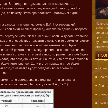
 улья. В последние годы абсолютное большинство
ий ульев изготовляются под холодный занос. Давайте
 да, то почему.
Фото про плотность фотобумаги для
Правиль
па заноса на пчелиную семью В.А. Нестерводский.
значени
 и свой личный опыт, проведу анализ по данному вопросу.
сохране
температуре изменяются: весной и осенью дополнительное
просто 
 как оно способствует развитию семьи, в то время как летом
существ
ним внешним теплом при помощи вентиляции. Однако
хранени
ьи в этой работе при помощи правильного использования
ое время установить теплый занос, то рамки при этом будут
ПОЗ
олодного воздуха из летка. Понятно, что в таком случае в
ПЧЕ
 будут интенсивнее. Если в этот период в улье будет
й воздух из летка будет попадать во все улочки, и
Основ
ннее.
Практ
еримента по исследованию влияния типа заноса на
е развития семьи (Нестерводский В.А., 1971).
Практ
Биоло
Пчелы