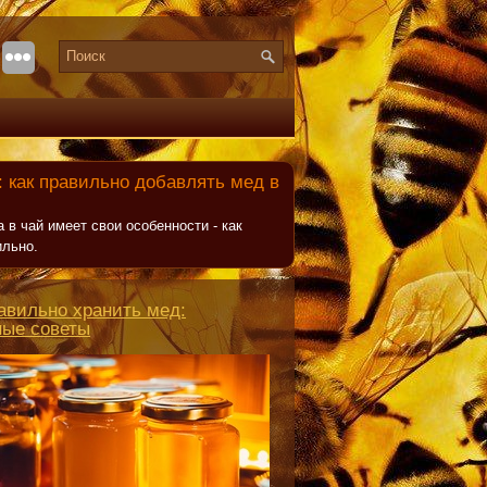
 как правильно добавлять мед в
 в чай имеет свои особенности - как
ильно.
авильно хранить мед:
ные советы