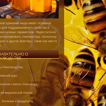
ное хранение меда имеет огромное
е для поддержания его свойства и
ния нужных параметров. Недостаточно
контролировать температуру, поскольку
уют и другие факторы, такие как место
я.
НАВАТЕЛЬНО О
ЛОВОДСТВЕ
ы пчеловодства
ический курс
ические советы пчеловоду
гия медоносной пчелы
. Болезни и вредители